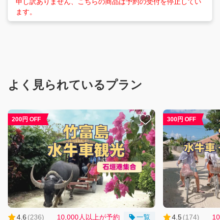
申し訳ありません、こちらの商品は予約の受付を停止してい
ます。
よく見られているプラン
YKF
AIコ
200円 OFF
300円 OFF
ンシ
ェル
ジュ
（β
版）
こ
ん
に
ち
は！
4.6
(
236
)
10,000人以上が予約
一覧
4.5
(
174
)
1
何