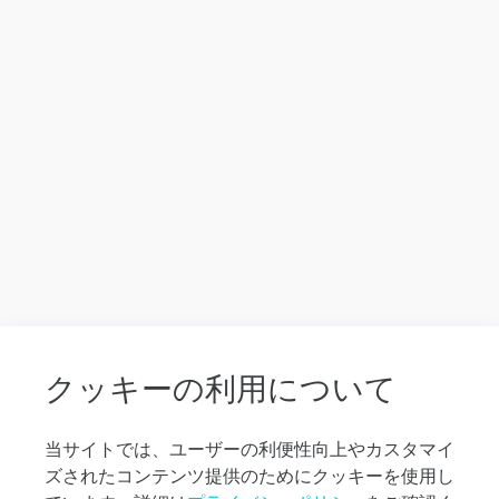
目
を
タ
ッ
プ
し、
直
接
メ
ッ
セ
ー
ジ
を
入
力
クッキーの利用について
し
て
く
当サイトでは、ユーザーの利便性向上やカスタマイ
だ
ズされたコンテンツ提供のためにクッキーを使用し
さ