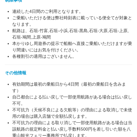
制限事項
連続した4日間のご利用となります。
ご乗船いただける便は弊社時刻表に載っている便全てが対象と
なります。
航路は、石垣‐竹富,石垣‐小浜,石垣‐黒島,石垣‐大原,石垣‐上原,
石垣‐鳩間,上原‐鳩間
本かりゆし周遊券の提示で船舶へ直接ご乗船いただけますが乗
り間違いにはお気を付けください。
各種割引の適用はございません。
その他情報
有効期間は最初の乗船日から4日間（最初の乗船日を含みま
す）
自己都合による払い戻しで一部使用航路がある場合は払い戻し
不可。
不可抗力（天候不良による欠航等）の理由による取消しで未使
用の場合は購入店舗で全額払戻します。
不可抗力の理由による取り消しで一部使用航路がある場合は当
該航路の規定料金と払い戻し手数料500円を差し引いた額を八
重山観光フェリー事務所で払戻します。