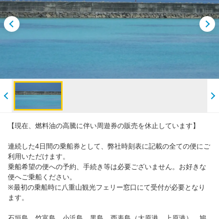
特集
石垣島絶景バスツアー
【竹富】乗船券＋水牛車観光・レンタサイクル・バス観光
【世界自然遺産 西表島 と 水牛車で渡る 由布島】
【西表島】乗船券＋アクティビティ
【現在、燃料油の高騰に伴い周遊券の販売を休止しています】
【小浜・黒島】乗船券＋レンタサイクル・バス
連続した4日間の乗船券として、弊社時刻表に記載の全ての便にご
利用いただけます。
離島乗船券・周遊券
乗船希望の便への予約、手続き等は必要ございません。お好きな
便へご乗船ください。
※最初の乗船時に八重山観光フェリー窓口にて受付が必要となり
人気ランキング
ます。
石垣島、竹富島、小浜島、黒島、西表島（大原港、上原港）、鳩