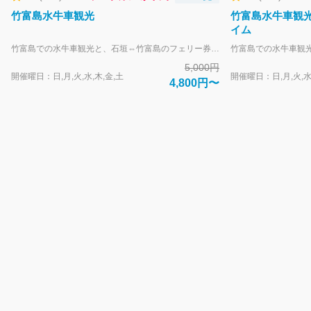
か
竹富島水牛車観光
竹富島水牛車観
お
イム
手
竹富島での水牛車観光と、石垣⇔竹富島のフェリー券の付いたプランです。 サンゴを積み上げた石垣、その間を縫うようにどこまでも続く白砂の道、沖縄らしい赤瓦の屋根で築かれた集落は、重要伝統的建造物群保存地区に指定されています。のどかな集落を水牛車に乗ってのんびりと巡ります。穏やかな三線の音色をBGMにガイドの案内をお楽しみください。 石垣島へのお戻りはお好きな時間をお選びいただけるので、ツアー後に美しいビーチ、海の見えるカフェ、可愛らしいお土産物屋さんなど自由散策も可能です。 大人-中学生以上 子供-小学生 幼児（未就学児3~6歳） 1,900円（竹富島水牛車観光のみ料金が発生します） 乳幼児（0~2歳） 無料 ※幼児・乳幼児料金に船運賃は含まれません（膝上無料）お席が必要な場合は小人料金にてお申し込み下さい。 【重要・団体でのお申込みについて】 水牛車観光では、1グループ9名様までのお申込みとさせていただいております。10名様以上の団体でのご利用はお受けできません。 また、10名様以上のグループが人数を分けて複数回お申込みされた場合でも、それぞれ別グループとしての受付となります。 なお、複数グループでお申込みいただいた場合でも、同じ水牛車へご乗車いただけることをお約束するものではありませんので、あらかじめご了承ください。
伝
5,000円
い
開催曜日：日,月,火,水,木,金,土
開催曜日：日,月,火,水
4,800円〜
で
き
る
こ
と
は
あ
り
ま
す
か？
知
り
た
い
項