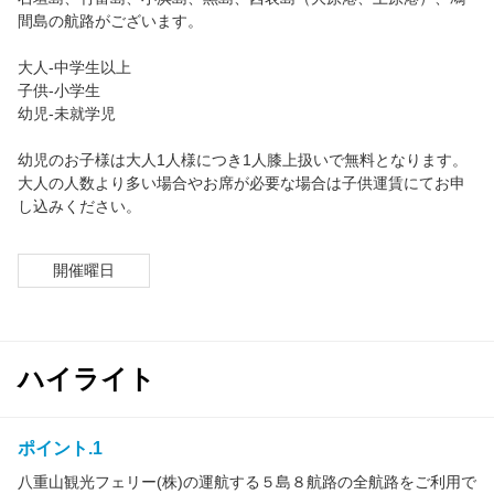
おすすめ
間島の航路がございます。
大人-中学生以上
閲覧履歴
子供-小学生
幼児-未就学児
ご案内
幼児のお子様は大人1人様につき1人膝上扱いで無料となります。
大人の人数より多い場合やお席が必要な場合は子供運賃にてお申
【2024年から朝ゆっくり便が登場】西表・由布・竹富を上手にめぐる離島観光楽しみ方ガイド
し込みください。
【運賃・注意点・便利サービス】石垣島発離島フェリー乗りこなしガイド
開催曜日
八重山観光フェリー公式サイト
ログイン/予約確認
ハイライト
ポイント.1
八重山観光フェリー(株)の運航する５島８航路の全航路をご利用で