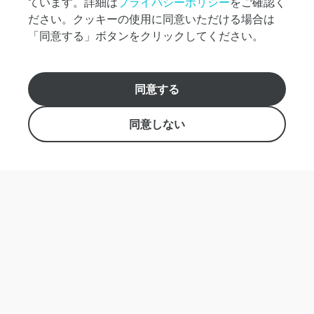
い。
ています。詳細は
プライバシーポリシー
をご確認く
ださい。クッキーの使用に同意いただける場合は
本
「同意する」ボタンをクリックしてください。
日
の
運
こんにちは！お困りですか？すぐにお調べし
航
ランキング
同意する
ます。
状
人気ランキング
況
同意しない
おすすめ商品
時
刻
カテゴリーから探す
表
西表島観光プラン
料
予約する
竹富島観光プラン
金
小浜島観光プラン
購
黒島観光プラン
入
方
石垣島観光プラン
法
Eチケット（乗船券のみ）
観
周遊券
光