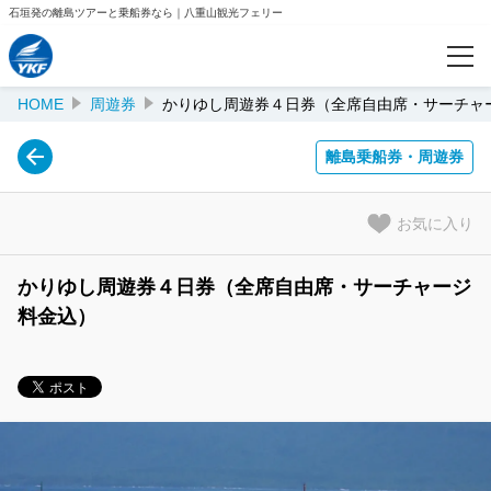
石垣発の離島ツアーと乗船券なら｜八重山観光フェリー
HOME
周遊券
かりゆし周遊券４日券（全席自由席・サーチャ
カテゴリー
西表島観光プラン
離島乗船券・周遊券
竹富島観光プラン
お気に入り
小浜島観光プラン
かりゆし周遊券４日券（全席自由席・サーチャージ
黒島観光プラン
料金込）
石垣島観光プラン
Eチケット（乗船券のみ）
周遊券