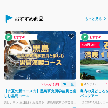
おすすめ
楽しめます。
す。
ご案内
おすすめ商品
もっと見る
【2024年から朝ゆっくり便が登場】西表・由布・竹富を上手にめぐる離島観光楽しみ方ガイド
【運賃・注意点・便利サービス】石垣島発離島フェリー乗りこなしガイド
おすすめ
おすすめ
400円 OFF
八重山観光フェリー公式サイト
ログイン/予約確認
27人が予約
一覧
4.5
(
11
)
【☆夏の新コース☆】黒島研究所学芸員と楽
島内の見どころ
しむ黒島コース
バスツアー
美しいサンゴに囲まれた黒島を、黒島研究所の学芸員が専用車にてご案内！ 主にウミガメなどの海洋生物の調査・研究を行っている「黒島研究所」には常設の展示室が。 黒島の歴史的資料や民具、黒島周辺に生息している生物のはく製をご覧いただけます。 ミニ水族館もあり、ウミガメとのふれあい体験もできます！ 「何もない」がある島、のどかな黒島を満喫できる半日コースです。 【設定日】 7月 27・31 8月 3・5・10・12・14・17・19・24・26・28・31 ※最少催行人数2名以上 大人-中学生以上 小人-小学生 幼児-未就学児 幼児のお子様は大人1名につき1名膝上扱いで無料となります。 大人の人数より多い場合やお席が必要な場合は子供運賃にてお申し込みください。