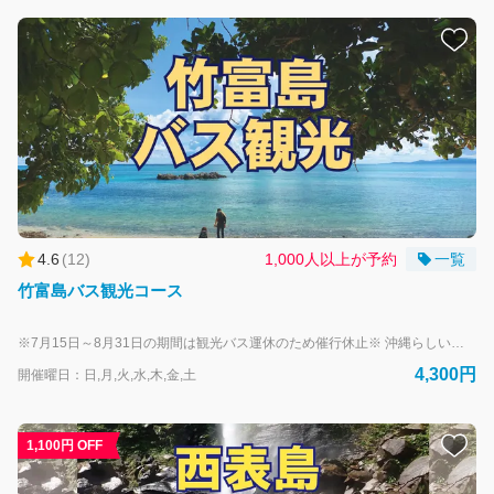
4.6
(
12
)
1,000人以上が予約
一覧
竹富島バス観光コース
※7月15日～8月31日の期間は観光バス運休のため催行休止※ 沖縄らしい原風景が残る竹富島を、バスでゆったりと観光します。石垣⇔竹富島のフェリー券も付いてお得！ 伝統的な赤瓦の集落内と、”星砂の浜”で有名なカイジ浜では下車しての散策や星砂探しをお楽しみください。 石垣島へのお戻りはお好きな時間をお選びいただけるので、ツアー後に美しいビーチ、海の見えるカフェ、可愛らしいお土産物屋さんなど自由散策も可能です。 無料お荷物預りサービスのご利用で気軽に参加できるのも人気の理由です。 大人-中学生以上 子供-小学生 幼児-未就学児 乳幼児-未就学児（0～2歳） 最少催行人数2名様以上
4,300円
開催曜日：日,月,火,水,木,金,土
1,100円 OFF