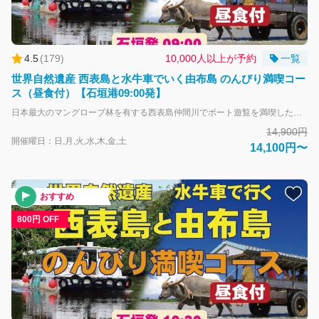
4.5
(
179
)
10,000人以上が予約
一覧
世界自然遺産 西表島と水牛車でいく由布島 のんびり満喫コー
ス（昼食付）【石垣港09:00発】
日本最大のマングローブ林を有する西表島仲間川でボート遊覧を満喫したあとは、水牛車に乗り海を渡って由布島へ。 周囲約2kmの小さな島全体が亜熱帯植物園となっています。島内見学と、園内のレストランでブッフェ（1回取りきり）をお楽しみください。 2021年に世界自然遺産に登録された西表島では珍しい動植物が出迎えてくれます。 水牛車に揺られながら向かう由布島への道中には、浅瀬の海が広がる沖縄らしい景色が望めます。 イリオモテヤマネコの保護活動の拠点「野生生物保護センター」立ち寄りあり！ 島でも滅多に見ることができないイリオモテヤマネコや西表島に生息する生き物の標本や映像資料を見学することができます。 ※休館日及び混雑時は立ち寄り無しとなります。ご了承ください。 休館日：毎週月曜日（月曜日が祝日の場合は翌火曜日が休館） ６月２３日（慰霊の日）、年末年始（１２月２９日～１月３日） ※地域の行事や剥製の燻蒸のため臨時で休館となる日があります。 小さなお子様からご年配の方まで楽しんでいただける「西表島」と「由布島」をのんびりとめぐる人気のコースです。 大人-中学生以上 子供-小学生 幼児-未就学児
14,900円
開催曜日：日,月,火,水,木,金,土
14,100円〜
おすすめ
800円 OFF