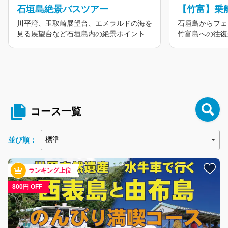
石垣島絶景バスツアー
川平湾、玉取崎展望台、エメラルドの海を
石垣島からフェ
見る展望台など石垣島内の絶景ポイントを
竹富島への往復
巡る石垣島バスツアー！
車観光、レンタ
好きな竹富観光
コース一覧
並び順：
ランキング上位
800円 OFF