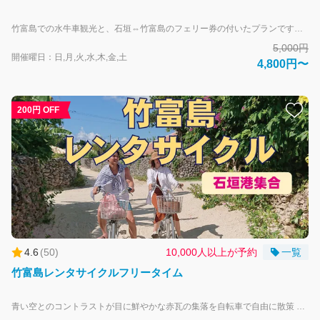
竹富島での水牛車観光と、石垣⇔竹富島のフェリー券の付いたプランです。 サンゴを積み上げた石垣、その間を縫うようにどこまでも続く白砂の道、沖縄らしい赤瓦の屋根で築かれた集落は、重要伝統的建造物群保存地区に指定されています。のどかな集落を水牛車に乗ってのんびりと巡ります。穏やかな三線の音色をBGMにガイドの案内をお楽しみください。 石垣島へのお戻りはお好きな時間をお選びいただけるので、ツアー後に美しいビーチ、海の見えるカフェ、可愛らしいお土産物屋さんなど自由散策も可能です。 大人-中学生以上 子供-小学生 幼児（未就学児3~6歳） 1,900円（竹富島水牛車観光のみ料金が発生します） 乳幼児（0~2歳） 無料 ※幼児・乳幼児料金に船運賃は含まれません（膝上無料）お席が必要な場合は小人料金にてお申し込み下さい。 【重要・団体でのお申込みについて】 水牛車観光では、1グループ9名様までのお申込みとさせていただいております。10名様以上の団体でのご利用はお受けできません。 また、10名様以上のグループが人数を分けて複数回お申込みされた場合でも、それぞれ別グループとしての受付となります。 なお、複数グループでお申込みいただいた場合でも、同じ水牛車へご乗車いただけることをお約束するものではありませんので、あらかじめご了承ください。
5,000円
開催曜日：日,月,火,水,木,金,土
4,800円〜
200円 OFF
4.6
(
50
)
10,000人以上が予約
一覧
竹富島レンタサイクルフリータイム
青い空とのコントラストが目に鮮やかな赤瓦の集落を自転車で自由に散策 小回りのきくレンタサイクルで遠浅のコンドイビーチ、”星砂の浜”と呼ばれるカイジ浜、可愛らしいお土産物屋さんなどを自由に散策できます。 大人＝中学生以上 子供＝小学生 幼児＝未就学児：レンタサイクル補助席料（500円） 【飲酒運転は法律で禁止されています】 自転車を含むすべての車両は、飲酒後に運転することはできません。 飲酒運転は道路交通法違反となり、厳しく処罰されます。 安全のため、飲酒された方・される方はレンタサイクルをご利用いただけません。