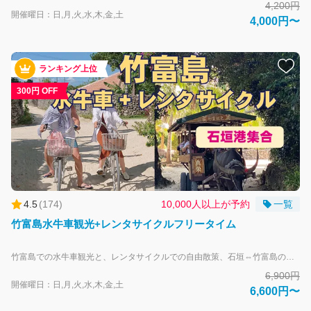
4,200円
開催曜日：日,月,火,水,木,金,土
4,000円〜
ランキング上位
300円 OFF
4.5
(
174
)
10,000人以上が予約
一覧
竹富島水牛車観光+レンタサイクルフリータイム
竹富島での水牛車観光と、レンタサイクルでの自由散策、石垣⇔竹富島のフェリー券の付いたプランです。 青い空とのコントラストが目に鮮やかな赤瓦の集落を、水牛車に乗ってのんびりと巡ります。穏やかな三線の音色をBGMにガイドの案内をお楽しみください。体験開始時間が複数あるので、他の予定との組み合わせも簡単！小回りのきくレンタサイクルでは遠浅のコンドイビーチ、”星砂の浜”と呼ばれるカイジ浜、海の見えるカフェ、可愛らしいお土産物屋さんなどを巡っていただけます。 沖縄の原風景が残る島内をとことん満喫してください！ 大人-中学生以上 子供-小学生 幼児（未就学児3~6歳） 2,400円（水牛車観光+補助席利用料） 乳幼児（0~2歳） 500円（補助席利用料） ※幼児・乳幼児料金に船運賃は含まれません（膝上無料）お席が必要な場合は小人料金にてお申し込み下さい。 【飲酒運転は法律で禁止されています】 自転車を含むすべての車両は、飲酒後に運転することはできません。 飲酒運転は道路交通法違反となり、厳しく処罰されます。 安全のため、飲酒された方・される方はレンタサイクルをご利用いただけません。 【重要・団体でのお申込みについて】 水牛車観光では、1グループ9名様までのお申込みとさせていただいております。10名様以上の団体でのご利用はお受けできません。 また、10名様以上のグループが人数を分けて複数回お申込みされた場合でも、それぞれ別グループとしての受付となります。 なお、複数グループでお申込みいただいた場合でも、同じ水牛車へご乗車いただけることをお約束するものではありませんので、あらかじめご了承ください。
6,900円
開催曜日：日,月,火,水,木,金,土
6,600円〜