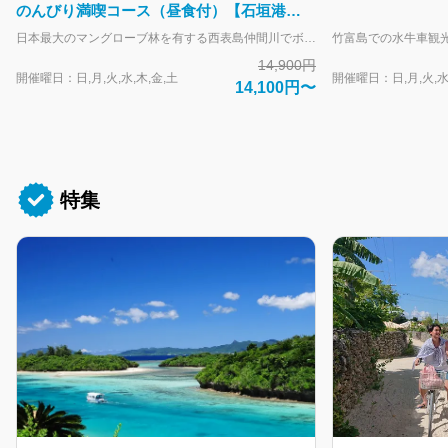
のんびり満喫コース（昼食付）【石垣港
09:00発】
日本最大のマングローブ林を有する西表島仲間川でボート遊覧を満喫したあとは、水牛車に乗り海を渡って由布島へ。 周囲約2kmの小さな島全体が亜熱帯植物園となっています。島内見学と、園内のレストランでブッフェ（1回取りきり）をお楽しみください。 2021年に世界自然遺産に登録された西表島では珍しい動植物が出迎えてくれます。 水牛車に揺られながら向かう由布島への道中には、浅瀬の海が広がる沖縄らしい景色が望めます。 イリオモテヤマネコの保護活動の拠点「野生生物保護センター」立ち寄りあり！ 島でも滅多に見ることができないイリオモテヤマネコや西表島に生息する生き物の標本や映像資料を見学することができます。 ※休館日及び混雑時は立ち寄り無しとなります。ご了承ください。 休館日：毎週月曜日（月曜日が祝日の場合は翌火曜日が休館） ６月２３日（慰霊の日）、年末年始（１２月２９日～１月３日） ※地域の行事や剥製の燻蒸のため臨時で休館となる日があります。 小さなお子様からご年配の方まで楽しんでいただける「西表島」と「由布島」をのんびりとめぐる人気のコースです。 大人-中学生以上 子供-小学生 幼児-未就学児
14,900円
開催曜日：日,月,火,水,木,金,土
開催曜日：日,月,火,水
14,100円〜
特集