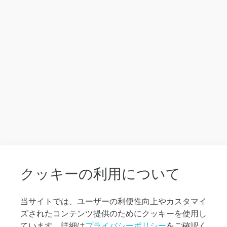
目
を
タ
ッ
プ
し、
直
接
メ
ッ
セ
ー
ジ
を
入
力
クッキーの利用について
し
て
く
当サイトでは、ユーザーの利便性向上やカスタマイ
だ
ズされたコンテンツ提供のためにクッキーを使用し
さ
い。
ています。詳細は
プライバシーポリシー
をご確認く