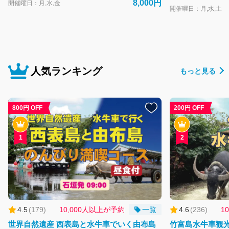
8,000円
開催曜日：月,水,金
開催曜日：月,水,土
人気ランキング
もっと見る
800円 OFF
200円 OFF
1
2
4.5
(
179
)
10,000人以上が予約
一覧
4.6
(
236
)
1
世界自然遺産 西表島と水牛車でいく由布島
竹富島水牛車観