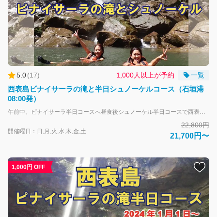
5.0
(
17
)
1,000人以上が予約
一覧
西表島ピナイサーラの滝と半日シュノーケルコース（石垣港
08:00発）
午前中、ピナイサーラ半日コースへ昼食後シュノーケル半日コースで西表の素晴らしい海へご案内。 サンゴでできたバラス島や、その日きれいなポイントへ。昼食も付いたお得なプランです！ 一日で西表の山・川・海をご案内します！ （天候・潮位などにより、午前と午後を入れ変える事もありますのでご了承下さい。）【前日まで要予約】 大人-中学生以上 子供-小学生 安全面を考慮して幼児及び65歳以上のお客様のご参加はお断りしています。 また、以下に該当する方は、残念ながらツアーへのご参加をお断りします。 ・視覚・聴覚・四肢に障害のある方 ・妊婦の方 ・捻挫などケガをしている方 ・心疾患・糖尿病・呼吸器系疾患などツアー参加にリスクのある持病の方 ・極度の肥満体型の方 ・発熱など健康状態の悪い方 ・17歳以下だけでの参加 ・当日飲酒されている方 ・集団行動を乱す方 ・ガイドの指示に従えない方 ・案内ガイドや注意事項が日本語で理解できない方 「西表島エコツーリズム推進全体構想」の策定により、2025年3月1日以降にピナイサーラの滝（特定自然観光資源）に立ち入る場合は、事前に「立入申請」が必要となります。 申請は「八重山観光フェリー」にてご予約完了後、アクティビティ催会社が申請を代行して行います。 申請にあたりツアー参加者全員の下記の情報が必要となります。情報に不備があると手続きの完了ができません。 ※申請時には１人あたり500円の手数料が発生いたします。（ツアー料金に含む） 代表者：氏名（フリガナ）・年齢・住所・電話番号・メールアドレス（携帯電話・メールアドレスは当日も確認できるもの） 同行者：氏名・年齢・性別 「西表島エコツーリズム推進全体構想」については下記リンクをご確認下さい。 https://iriomote-ecotourism.jp/field-usage-plan/
22,800円
開催曜日：日,月,火,水,木,金,土
21,700円〜
1,000円 OFF