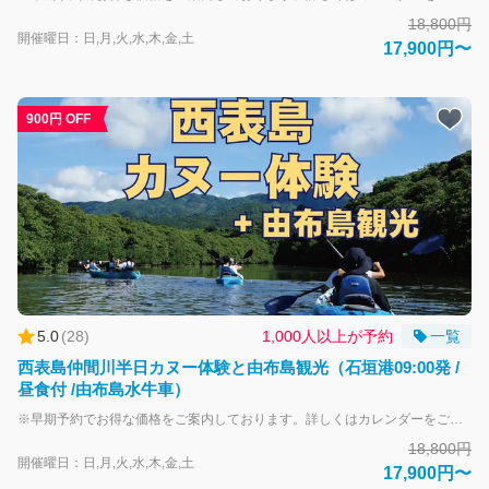
18,800円
開催曜日：日,月,火,水,木,金,土
17,900円〜
900円 OFF
YKF
AIコ
ンシ
ェル
ジュ
（β
5.0
(
28
)
1,000人以上が予約
一覧
版）
こ
西表島仲間川半日カヌー体験と由布島観光（石垣港09:00発 /
ん
昼食付 /由布島水牛車）
に
※早期予約でお得な価格をご案内しております。詳しくはカレンダーをご確認ください。※ ※変更やお取り直しの際は、適用時点の料金が適用されるため、価格が変動する場合がございます。あらかじめご了承ください。※ カヌーでマングローブの森へ出発！ 世界自然遺産に登録された西表島でマングローブ林に囲まれた川をカヌーで楽しみましょう！ 西表島の大自然を満喫できるコースです。 カヌー体験の後は水牛車で海を渡って亜熱帯植物園「由布島」へ！ イリオモテヤマネコの保護活動の拠点「野生生物保護センター」立ち寄りあり！ 島でも滅多に見ることができないイリオモテヤマネコや西表島に生息する生き物の標本や映像資料を見学することができます。 ※休館日および混雑時は立ち寄り無しとなります。ご了承ください。 【野生生物保護センター休館日予定日】 休館日：毎週月曜日（月曜日が祝日の場合は翌火曜日が休館） ６月２３日（慰霊の日）、年末年始（１２月２９日～１月３日） ※地域の行事や剥製の燻蒸のため臨時で休館となる日があります。 大人-中学生以上 子供-小学生 安全面を考慮して幼児及び65歳以上のお客様のご参加はお断りしています。 また、以下に該当する方は、残念ながらツアーへのご参加をお断りします。 ・視覚・聴覚・四肢に障害のある方 ・妊婦の方 ・捻挫などケガをしている方 ・心疾患・糖尿病・呼吸器系疾患などカヌー体験にリスクのある持病の方 ・極度の肥満体型の方 ・発熱など健康状態の悪い方 ・17歳以下だけでの参加 ・ご参加前に飲酒された方 ・集団行動を乱す方 ・ガイドの指示に従えない方 ・案内ガイドや注意事項が日本語で理解できない方
ち
18,800円
は！
開催曜日：日,月,火,水,木,金,土
17,900円〜
何