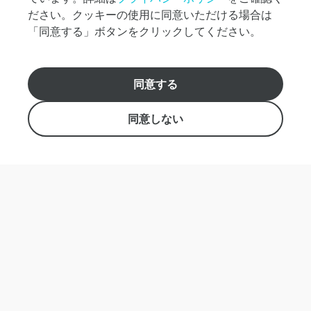
ださい。クッキーの使用に同意いただける場合は
本
「同意する」ボタンをクリックしてください。
日
の
運
こんにちは！お困りですか？すぐにお調べし
航
ランキング
同意する
ます。
状
人気ランキング
況
同意しない
おすすめ商品
時
刻
カテゴリーから探す
表
西表島観光プラン
料
竹富島観光プラン
金
小浜島観光プラン
購
黒島観光プラン
入
方
石垣島観光プラン
法
Eチケット（乗船券のみ）
観
周遊券
光