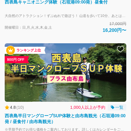
西表島キャニオニング体験（石垣港09:00発）昼食付
大自然のアトラクション！ずぶぬれで遊ぼう！ 山道を歩いて10分、あとはライフジャケットひとつで川を下ります。 川の中を歩いたり、飛び込んだり、浮かんだり、自分の力だけで川を下るのは爽快！ 飛込みが苦手でも大丈夫、飛び込まなくても楽しめます。 ☆5月から10月までの夏季限定 ・アップダウンあり ・水の中を進みます ・高所難所あり ・大きな段差あり ・山道の歩行片道10分、400m ・全身濡れます 安全面を考慮して幼児及び65歳以上のお客様のご参加はお断りしています。 また、以下に該当する方は、残念ながらツアーへのご参加をお断りします。 ・視覚・聴覚・四肢に障害のある方 ・妊婦の方 ・捻挫などケガをしている方 ・心疾患・糖尿病・呼吸器系疾患などキャニオニングにリスクのある持病の方 ・腹囲110cm以上の方、体重が100kg以上の方 ・発熱など健康状態の悪い方 ・17歳以下だけでの参加 ・ご参加前に飲酒されている方 ・集団行動を乱す方 ・ガイドの指示に従えない方 ・足のサイズが18cm～30cm以外の方 ・案内ガイドや注意事項が日本語で理解できない方
17,000円
開催曜日：日,月,火,水,木,金,土
16,200円〜
ランキング上位
900円 OFF
4.8
(
10
)
1,000人以上が予約
一覧
西表島半日マングローブSUP体験と由布島観光（石垣港09:00
発 / 昼食付 / 由布島観光）
※早期予約でお得な価格をご案内しております。詳しくはカレンダーをご確認ください。※ ※変更やお取り直しの際は、適用時点の料金が適用されるため、価格が変動する場合がございます。あらかじめご了承ください。※ マングローブ林が川への風やうねりをさえぎり、SUP初心者に最適なフラットウォーターといわれる環境を創り出してくれます。 さらに上流へ漕ぎ進めば亜熱帯のジャングルに囲まれ、初めてのSUPでもフラットな水面でマイナスイオンたっぷりのSUPをお楽しみいただけます。 漕ぐのが疲れたら大自然の中でちょっと一休み、体力が心配な方もインストラクターが牽引してお手伝いしますのでご安心ください。 カヌー体験の後は水牛車で海を渡って亜熱帯植物園「由布島」へ！ イリオモテヤマネコの保護活動の拠点「野生生物保護センター」立ち寄りあり！ 島でも滅多に見ることができないイリオモテヤマネコや西表島に生息する生き物の標本や映像資料を見学することができます。 ※休館日・混雑時は立ち寄り無しとなります。ご了承ください。 休館日：毎週月曜日（月曜日が祝日の場合は翌火曜日が休館） ６月２３日（慰霊の日）、年末年始（１２月２９日～１月３日） ※地域の行事や剥製の燻蒸のため臨時で休館となる日があります。 大人-中学生以上 子供-小学生 安全面を考慮して幼児及び65歳以上のお客様のご参加はお断りしています。 また、以下に該当する方は、残念ながらツアーへのご参加をお断りします。 ・視覚・聴覚・四肢に障害のある方 ・妊婦の方 ・捻挫などケガをしている方 ・心疾患・糖尿病・呼吸器系疾患などSUP体験にリスクのある持病の方 ・極度の肥満体型の方 ・発熱など健康状態の悪い方 ・17歳以下だけでの参加 ・ご参加前に飲酒された方 ・集団行動を乱す方 ・ガイドの指示に従えない方