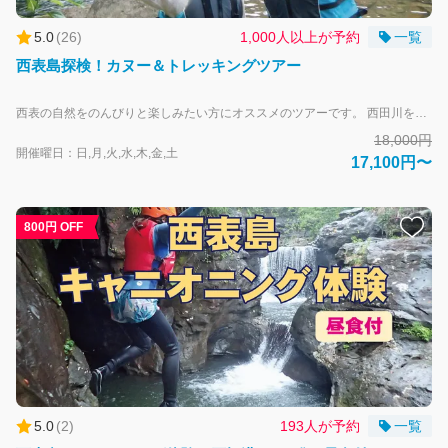
5.0
(
26
)
1,000人以上が予約
一覧
西表島探検！カヌー＆トレッキングツアー
西表の自然をのんびりと楽しみたい方にオススメのツアーです。 西田川をゆったりカヌーでマングローブの林を冒険、ジャングルトレッキングを経てサンガラの滝では滝浴びや滝つぼダイブなどマイナスイオンを肌で感じていただけます。 追加で鍾乳洞体験を追加可能！【冬期中止：10月～2月】 西表島の神秘的な世界へご案内！鍾乳洞はワクワクドキドキの探検隊気分が楽しめます。 追加料金1名3,000円（大人子供同料金） ※上原航路欠航時は、通常プランのみの催行となります。 大人-中学生以上 子供-小学生 安全面を考慮して幼児及び65歳以上のお客様のご参加はお断りしています。 また、以下に該当する方は、残念ながらツアーへのご参加をお断りします。 ・視覚・聴覚・四肢に障害のある方 ・妊婦の方 ・捻挫などケガをしている方 ・心疾患・糖尿病・呼吸器系疾患などトレッキングにリスクのある持病の方 ・発熱など健康状態の悪い方 ・17歳以下だけでの参加 ・二日酔いの方 ・集団行動を乱す方 ・ガイドの指示に従えない方 ・案内ガイドや注意事項が日本語で理解できない方 「西表島エコツーリズム推進全体構想」の策定により、2025年3月1日以降にサンガラの滝（特定自然観光資源）に立ち入る場合は、事前に「立入申請」が必要となります。 申請は「八重山観光フェリー」にてご予約完了後、アクティビティ催会社が申請を代行して行います。 申請にあたりツアー参加者全員の下記の情報が必要となります。情報に不備があると手続きの完了ができません。 ※申請時には１人あたり500円の手数料が発生いたします。（ツアー料金に含む） 代表者：氏名（フリガナ）・年齢・住所・電話番号・メールアドレス（携帯電話・メールアドレスは当日も確認できるもの） 同行者：氏名・年齢・性別 「西表島エコツーリズム推進全体構想」については下記リンクをご確認下さい。 https://iriomote-ecotourism.jp/field-usage-plan/ ※上原航路欠航時は出発時間の変更あるいは催行中止となる場合がございます。
18,000円
開催曜日：日,月,火,水,木,金,土
17,100円〜
800円 OFF
5.0
(
2
)
193人が予約
一覧