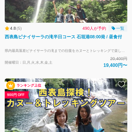
4.8
(
5
)
490人が予約
一覧
西表島ピナイサーラの滝半日コース 石垣港08:00発 / 昼食付
県内最高落差ピナイサーラの滝までの往復をカヌーとトレッキングで楽しむツアーです。 マングローブが生い茂る川を、ゆっくりとカヌーを漕ぎながら様々な亜熱帯の動植物を観察します。 大人-中学生以上 子供-小学生 安全面を考慮して幼児及び65歳以上のお客様のご参加はお断りしています。 また、以下に該当する方は、残念ながらツアーへのご参加をお断りします。 ・視覚・聴覚・四肢に障害のある方 ・妊婦の方 ・捻挫などケガをしている方 ・心疾患・糖尿病・呼吸器系疾患などツアー参加にリスクのある持病の方 ・極度の肥満体型の方 ・発熱など健康状態の悪い方 ・17歳以下だけでの参加 ・ご参加前に飲酒されている方 ・集団行動を乱す方 ・ガイドの指示に従えない方 ・案内ガイドや注意事項が日本語で理解できない方 「西表島エコツーリズム推進全体構想」の策定により、2025年3月1日以降にピナイサーラの滝（特定自然観光資源）に立ち入る場合は、事前に「立入申請」が必要となります。 申請は「八重山観光フェリー」にてご予約完了後、アクティビティ催会社が申請を代行して行います。 申請にあたりツアー参加者全員の下記の情報が必要となります。情報に不備があると手続きの完了ができません。 ※申請時には１人あたり500円の手数料が発生いたします。（ツアー料金に含む） 代表者：氏名（フリガナ）・年齢・住所・電話番号・メールアドレス（携帯電話・メールアドレスは当日も確認できるもの） 同行者：氏名・年齢・性別 「西表島エコツーリズム推進全体構想」については下記リンクをご確認下さい。 https://iriomote-ecotourism.jp/field-usage-plan/
20,400円
開催曜日：日,月,火,水,木,金,土
19,400円〜
ランキング上位
900円 OFF