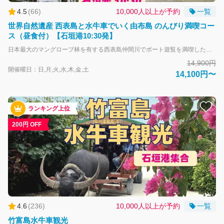
4.5
(
66
)
10,000人以上が予約
一覧
世界自然遺産 西表島と水牛車でいく由布島 のんびり満喫コー
ス（昼食付）【石垣港10:30発】
日本最大のマングローブ林を有する西表島仲間川でボート遊覧を満喫したあとは、水牛車に乗り海を渡って由布島へ。 周囲約2kmの小さな島全体が亜熱帯植物園となっています。島内見学と、園内のレストランでブッフェ（1回取りきり）をお楽しみください。 2021年に世界自然遺産に登録された西表島では珍しい動植物が出迎えてくれます。 水牛車に揺られながら向かう由布島への道中には、浅瀬の海が広がる沖縄らしい景色が望めます。 イリオモテヤマネコの保護活動の拠点「野生生物保護センター」立ち寄りあり！ 島でも滅多に見ることができないイリオモテヤマネコや西表島に生息する生き物の標本や映像資料を見学することができます。 ※休館日及び混雑時は立ち寄り無しとなります。ご了承ください。 休館日：毎週月曜日（月曜日が祝日の場合は翌火曜日が休館） ６月２３日（慰霊の日）、年末年始（１２月２９日～１月３日） ※地域の行事や剥製の燻蒸のため臨時で休館となる日があります。 小さなお子様からご年配の方まで楽しんでいただける「西表島」と「由布島」をのんびりとめぐる人気のコースです。 大人-中学生以上 子供-小学生 幼児-未就学児
14,900円
開催曜日：日,月,火,水,木,金,土
14,100円〜
ランキング上位
200円 OFF
4.6
(
236
)
10,000人以上が予約
一覧
竹富島水牛車観光