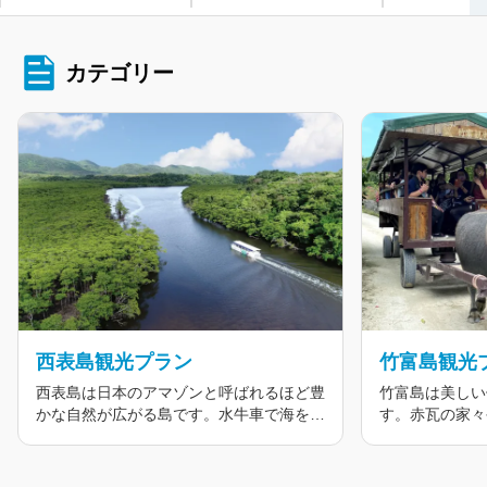
特集
カテゴリー
石垣島絶景バスツアー
【竹富】乗船券＋水牛車観光・レンタサイクル・バス観光
【世界自然遺産 西表島 と 水牛車で渡る 由布島】
【西表島】乗船券＋アクティビティ
【小浜・黒島】乗船券＋レンタサイクル・バス
離島乗船券・周遊券
西表島観光プラン
竹富島観光
西表島は日本のアマゾンと呼ばれるほど豊
竹富島は美しい
かな自然が広がる島です。水牛車で海を渡
す。赤瓦の家々
人気ランキング
って由布島へ行くツアーもおすすめ。ジャ
の昔ながらの風
ングル探検や川下り、マングローブ林のツ
す。観光水牛車
アーなど、アクティブなアウトドア体験が
も人気で、ゆっ