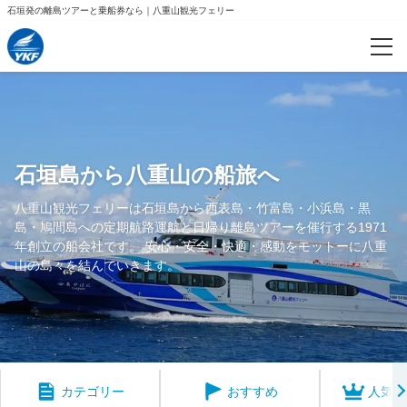
石垣発の離島ツアーと乗船券なら｜八重山観光フェリー
カテゴリー
西表島観光プラン
竹富島観光プラン
石垣島から八重山の船旅へ
八重山観光フェリーは石垣島から西表島・竹富島・小浜島・黒
小浜島観光プラン
島・鳩間島への定期航路運航と日帰り離島ツアーを催行する1971
年創立の船会社です。 安心・安全・快適・感動をモットーに八重
黒島観光プラン
山の島々を結んでいきます。
石垣島観光プラン
Eチケット（乗船券のみ）
周遊券
カテゴリー
おすすめ
人気ラ