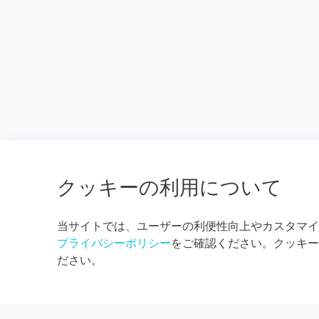
クッキーの利用について
当サイトでは、ユーザーの利便性向上やカスタマイ
ランキング
カテゴリーから探す
こんにちは！お困りですか？すぐにお調べし
プライバシーポリシー
をご確認ください。クッキー
人気ランキング
ます。
西表島観光プラン
ださい。
おすすめ商品
竹富島観光プラン
小浜島観光プラン
黒島観光プラン