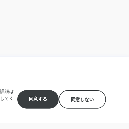
詳細は
してく
同意する
同意しない
ツアー
＋水牛車観光・レンタサイクル・バス観光
西表島 と 水牛車で渡る 由布島】
券＋アクティビティ