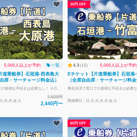
30円 OFF
5,000人以上が予約
一覧
4.3
(
15
)
5,000人以上が予約
片道乗船券】石垣港-西表島大
Eチケット【片道乗船券】石垣港
由席・サーチャージ料金込）
（全席自由席・サーチャージ料金
事前決済で窓口での面倒な手続きは必要なし！ そのまま乗船可能です。 大人-中学生以上 子供-小学生 幼児-未就学児 幼児のお子様は大人1名につき1名膝上扱いで無料となります。 大人の人数より多い場合やお席が必要な場合は子供運賃にてお申し込みください。 全席自由席。 片道づつの販売となります。 往復ご利用の場合はそれぞれご購入下さい。 往路と復路のご購入で往復割引と同額になるように、片道あたりの料金を割引しております。
2,520円
,水,木,金,土
開催曜日：日,月,火,水,木,金,土
2,440円〜
80円 OFF