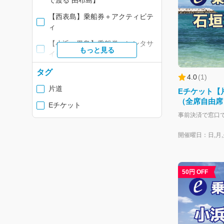
で渡る 由布島】
【西表島】乗船券＋アクティビテ
ィ
【小浜・黒島】乗船券＋レンタサ
もっと見る
イクル・バス
離島乗船券・周遊券
タグ
4.0
(
1
)
片道
Eチケット【
（全席自由席
Eチケット
開催曜日：日,月,火
50円 OFF