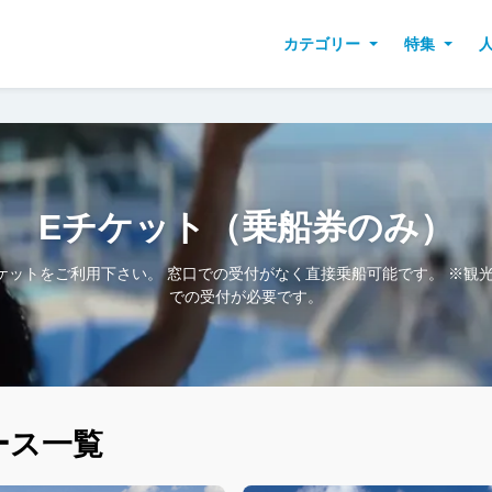
カテゴリー
特集
Eチケット（乗船券のみ）
ケットをご利用下さい。 窓口での受付がなく直接乗船可能です。 ※観
での受付が必要です。
ース一覧