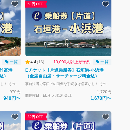
50円 OFF
一覧
4.4
(
16
)
10,000人以上が予約
一覧
-竹富港
Eチケット【片道乗船券】石垣港-小浜港
込）
（全席自由席・サーチャージ料金込）
事前決済で窓口での面倒な手続きは必要なし！ そのまま乗船可能です。 大人-中学生以上 子供-小学生 幼児-未就学児 幼児のお子様は大人1名につき1名膝上扱いで無料となります。 大人の人数より多い場合やお席が必要な場合は子供運賃にてお申し込みください。 全席自由席。 片道づつの販売となります。 往復ご利用の場合はそれぞれご購入下さい。 往路と復路のご購入で往復割引と同額になるように、片道あたりの料金を割引しております。
事前決済で窓口での面倒な手続きは必要なし！ そのまま乗船可能です。 大人-中学生以上 子供-小学生 幼児-未就学児 幼児のお子様は大人1名につき1名膝上扱いで無料となります。 大人の人数より多い場合やお席が必要な場合は子供運賃にてお申し込みください。 全席自由席。 片道づつの販売となります。 往復ご利用の場合はそれぞれご購入下さい。 往路と復路のご購入で往復割引と同額になるように、片道あたりの料金を割引しております。
970円
1,720円
開催曜日：日,月,火,水,木,金,土
940円〜
1,670円〜
30円 OFF