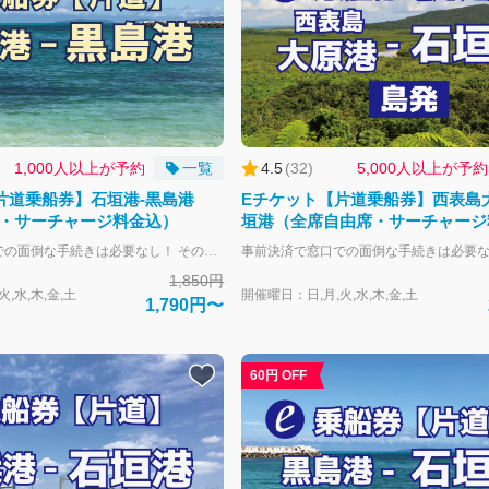
1,000人以上が予約
一覧
4.5
(
32
)
5,000人以上が予約
片道乗船券】石垣港-黒島港
Eチケット【片道乗船券】西表島
・サーチャージ料金込）
垣港（全席自由席・サーチャージ
事前決済で窓口での面倒な手続きは必要なし！ そのまま乗船可能です。 大人-中学生以上 子供-小学生 幼児-未就学児 幼児のお子様は大人1名につき1名膝上扱いで無料となります。 大人の人数より多い場合やお席が必要な場合は子供運賃にてお申し込みください。 全席自由席。 片道づつの販売となります。 往復ご利用の場合はそれぞれご購入下さい。 往路と復路のご購入で往復割引と同額になるように、片道あたりの料金を割引しております。
1,850円
,水,木,金,土
開催曜日：日,月,火,水,木,金,土
1,790円〜
60円 OFF