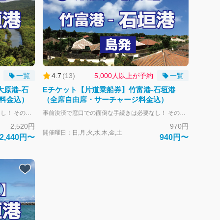
一覧
4.7
(
13
)
5,000人以上が予約
一覧
大原港-石
Eチケット【片道乗船券】竹富港-石垣港
料金込）
（全席自由席・サーチャージ料金込）
事前決済で窓口での面倒な手続きは必要なし！ そのまま乗船可能です。 大人-中学生以上 子供-小学生 幼児-未就学児 幼児のお子様は大人1名につき1名膝上扱いで無料となります。 大人の人数より多い場合やお席が必要な場合は子供運賃にてお申し込みください。 全席自由席。 片道づつの販売となります。 往復ご利用の場合はそれぞれご購入下さい。 往路と復路のご購入で往復割引と同額になるように、片道あたりの料金を割引しております。
事前決済で窓口での面倒な手続きは必要なし！ そのまま乗船可能です。 大人-中学生以上 子供-小学生 幼児-未就学児 幼児のお子様は大人1名につき1名膝上扱いで無料となります。 大人の人数より多い場合やお席が必要な場合は子供運賃にてお申し込みください。 全席自由席。 片道づつの販売となります。 往復ご利用の場合はそれぞれご購入下さい。 往路と復路のご購入で往復割引と同額になるように、片道あたりの料金を割引しております。
2,520円
970円
開催曜日：日,月,火,水,木,金,土
2,440円〜
940円〜