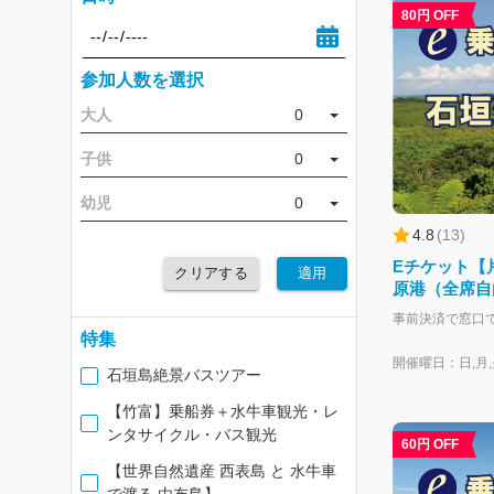
80円 OFF
参加人数を選択
大人
0
子供
0
幼児
0
4.8
(
13
)
Eチケット【
クリアする
適用
原港（全席自
特集
開催曜日：日,月,火
石垣島絶景バスツアー
【竹富】乗船券＋水牛車観光・レ
ンタサイクル・バス観光
60円 OFF
【世界自然遺産 西表島 と 水牛車