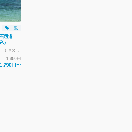
一覧
-石垣港
込）
事前決済で窓口での面倒な手続きは必要なし！ そのまま乗船可能です。 大人-中学生以上 子供-小学生 幼児-未就学児 幼児のお子様は大人1名につき1名膝上扱いで無料となります。 大人の人数より多い場合やお席が必要な場合は子供運賃にてお申し込みください。 全席自由席。 片道づつの販売となります。 往復ご利用の場合はそれぞれご購入下さい。 往路と復路のご購入で往復割引と同額になるように、片道あたりの料金を割引しております。
1,850円
1,790円〜