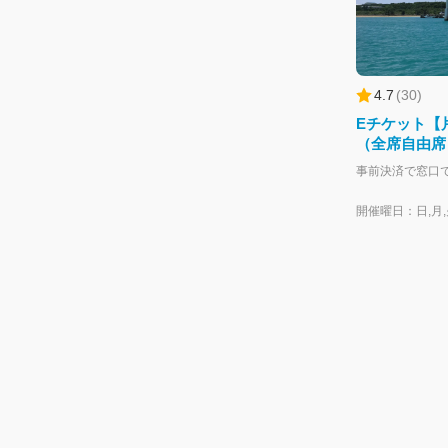
4.7
(
30
)
Eチケット【
（全席自由席
開催曜日：日,月,火