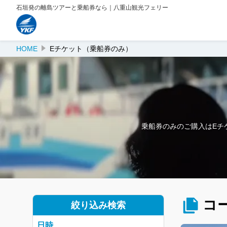
石垣発の離島ツアーと乗船券なら｜八重山観光フェリー
HOME
Eチケット（乗船券のみ）
乗船券のみのご購入はEチ
コ
絞り込み検索
日時