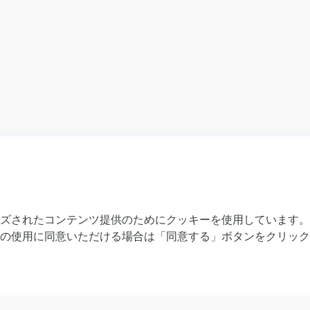
ズされたコンテンツ提供のためにクッキーを使用しています。
特集
の使用に同意いただける場合は「同意する」ボタンをクリック
石垣島絶景バス
【竹富】乗船券
【世界自然遺産 
【西表島】乗船