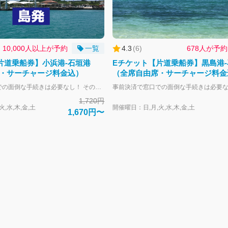
10,000人以上が予約
一覧
4.3
(
6
)
678人が予約
片道乗船券】小浜港-石垣港
Eチケット【片道乗船券】黒島港
・サーチャージ料金込）
（全席自由席・サーチャージ料金
事前決済で窓口での面倒な手続きは必要なし！ そのまま乗船可能です。 大人-中学生以上 子供-小学生 幼児-未就学児 幼児のお子様は大人1名につき1名膝上扱いで無料となります。 大人の人数より多い場合やお席が必要な場合は子供運賃にてお申し込みください。 全席自由席。 片道づつの販売となります。 往復ご利用の場合はそれぞれご購入下さい。 往路と復路のご購入で往復割引と同額になるように、片道あたりの料金を割引しております。
1,720円
,水,木,金,土
開催曜日：日,月,火,水,木,金,土
1,670円〜